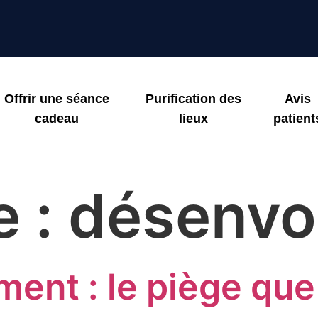
Offrir une séance
Purification des
Avis
cadeau
lieux
patient
e :
désenvo
ent : le piège que