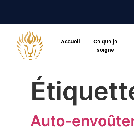
Accueil
Ce que je
soigne
Étiquett
Auto-envoûtem