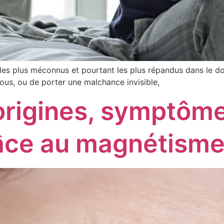
es plus méconnus et pourtant les plus répandus dans le do
ous, ou de porter une malchance invisible,
 origines, symptô
grâce au magnétism