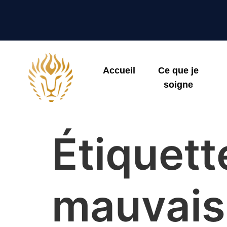
Accueil
Ce que je
soigne
Étiquett
mauvais