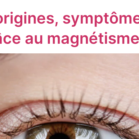
 origines, symptô
grâce au magnétism