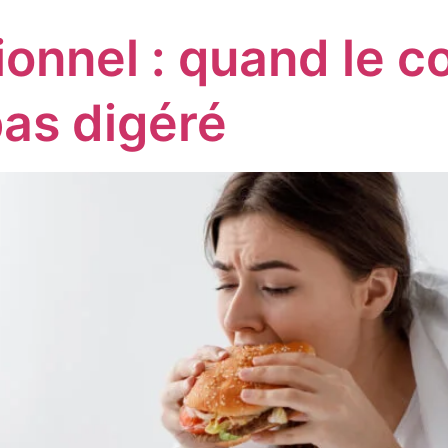
onnel : quand le c
pas digéré