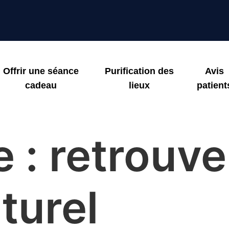
Offrir une séance
Purification des
Avis
cadeau
lieux
patient
e :
retrouve
turel