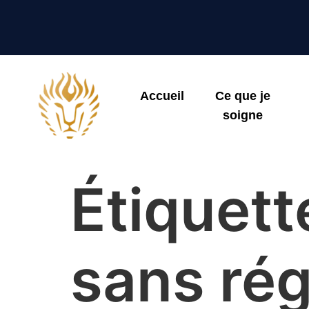
Accueil
Ce que je
soigne
Étiquett
sans ré