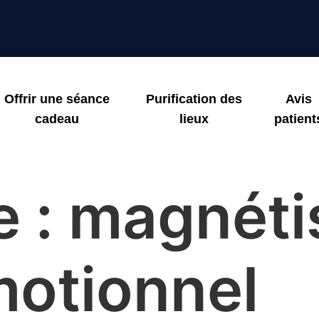
Offrir une séance
Purification des
Avis
cadeau
lieux
patient
e :
magnét
motionnel