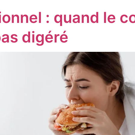
onnel : quand le c
pas digéré