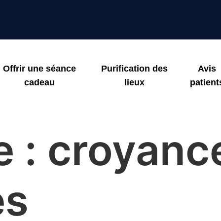
Offrir une séance
Purification des
Avis
cadeau
lieux
patient
e :
croyanc
es