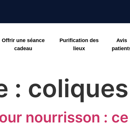
Offrir une séance
Purification des
Avis
cadeau
lieux
patient
e :
colique
ur nourrisson : ce