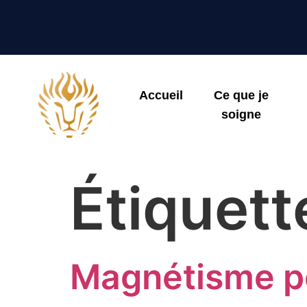
Accueil
Ce que je
soigne
Étiquett
Magnétisme po