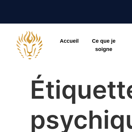
Accueil
Ce que je
soigne
Étiquett
psychiq