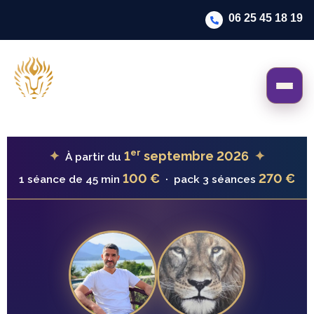
06 25 45 18 19
er
✦
1
septembre 2026
✦
À partir du
100 €
270 €
1 séance de 45 min
· pack 3 séances