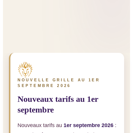
NOUVELLE GRILLE AU 1ER
SEPTEMBRE 2026
Nouveaux tarifs au 1er
septembre
Nouveaux tarifs au
1er septembre 2026
: